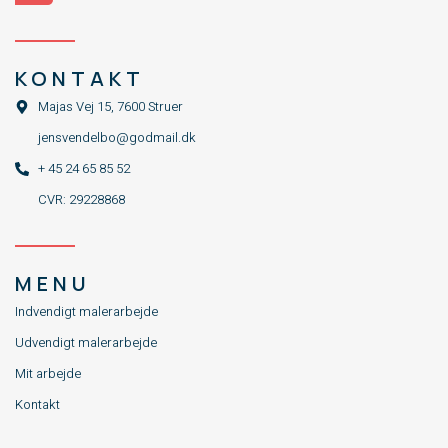
c
e
b
o
o
KONTAKT
k
-
Majas Vej 15, 7600 Struer
f
jensvendelbo@godmail.dk
+ 45 24 65 85 52
CVR: 29228868
MENU
Indvendigt malerarbejde
Udvendigt malerarbejde
Mit arbejde
Kontakt